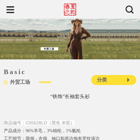
Basic
分类
外贸工场
“铁饰”长袖套头衫
商品编号：C05628LO（黑色 米驼）
产品成分：
96%羊毛，3%锦纶，1%氨纶
工艺细节：
圆领 - 衣领、袖口和底边饰有罗纹滚边