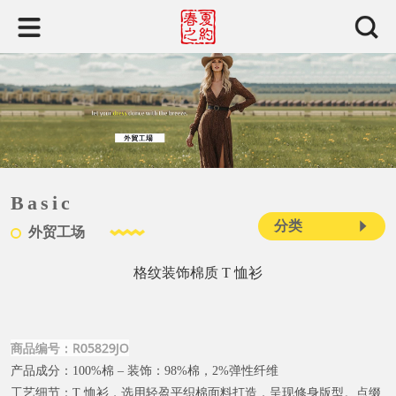
Basic
分类
外贸工场
格纹装饰棉质 T 恤衫
商品编号：R05829JO
产品成分：
100%棉 – 装饰：98%棉，2%弹性纤维
工艺细节：
T 恤衫，选用轻盈平织棉面料打造，呈现修身版型。点缀