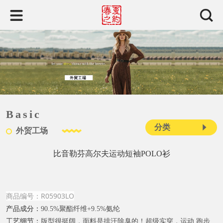
Basic
分类
外贸工场
比音勒芬高尔夫运动短袖POLO衫
商品编号：R05903LO
产品成分：
90.5%聚酯纤维+9.5%氨纶
工艺细节：
版型很挺阔，面料是排汗除臭的！超级实穿，运动 跑步