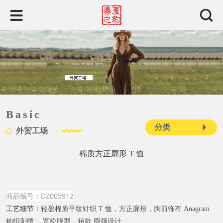
Basic
分类
外贸工场
棉质方正廓形 T 恤
商品编号：DZ005912
工艺细节：
轻盈棉质平纹针织 T 恤，方正廓形，胸前饰有 Anagram
钩织刺绣。 宽松版型，短款 圆领设计