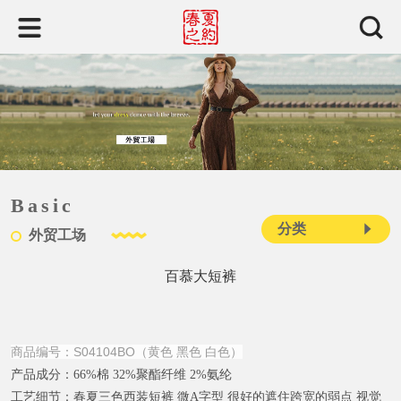
Basic
分类
外贸工场
百慕大短裤
商品编号：S04104BO（黄色 黑色 白色）
产品成分：
66%棉 32%聚酯纤维 2%氨纶
工艺细节：
春夏三色西装短裤 微A字型 很好的遮住跨宽的弱点 视觉