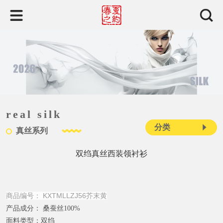
real silk
分类
真丝系列
双绉真丝西装领衬衫
商品编号： KXTMLLZJ56芥末黄
产品成分：
桑蚕丝100%
面料类型：
双绉